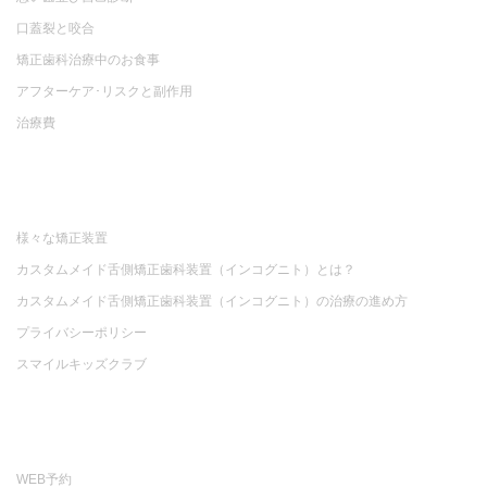
口蓋裂と咬合
矯正歯科治療中のお食事
アフターケア･リスクと副作用
治療費
様々な矯正装置
カスタムメイド舌側矯正歯科装置（インコグニト）とは？
カスタムメイド舌側矯正歯科装置（インコグニト）の治療の進め方
プライバシーポリシー
スマイルキッズクラブ
WEB予約