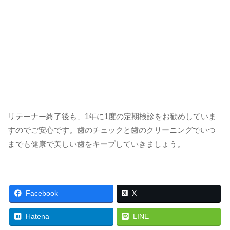
アフターケア（保定処置）として、治療後の歯並びをより確
実に、機能的なものにし、安定させるため、リテーナー（保
定装置）を使用します。最低1年間のご使用をお願いしていま
す。
3～6ケ月に1回程度、2年間位、定期観察していきます。
リテーナー終了後も、1年に1度の定期検診をお勧めしていま
すのでご安心です。歯のチェックと歯のクリーニングでいつ
までも健康で美しい歯をキープしていきましょう。
Facebook
X
Hatena
LINE