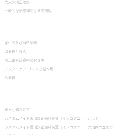
大人の矯正治療
一般的な治療期間と通院回数
悪い歯並び自己診断
口蓋裂と咬合
矯正歯科治療中のお食事
アフターケア･リスクと副作用
治療費
様々な矯正装置
カスタムメイド舌側矯正歯科装置（インコグニト）とは？
カスタムメイド舌側矯正歯科装置（インコグニト）の治療の進め方