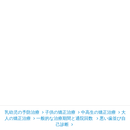
す。
噛む能力が習得されていくとき、少し噛めるからと固いもの
ばかり与えるのではなく、いろいろな食品の味や固さ、同じ
食品でも調理によって様々な感覚があることを口の中の感覚
器官（舌、歯、のど、噛む筋肉など）に覚えさせ、食生活を
豊かにすることがよく噛める子供を育てていきます。噛まな
ければ顎の骨や筋肉の発達が阻害され、歯並びが悪くなる原
因となりその後の成長を左右します。
しかし、原因があって噛めない症状がある場合はすぐに診察
が必要です。
乳幼児の予防治療
子供の矯正治療
中高生の矯正治療
大
人の矯正治療
一般的な治療期間と通院回数
悪い歯並び自
己診断