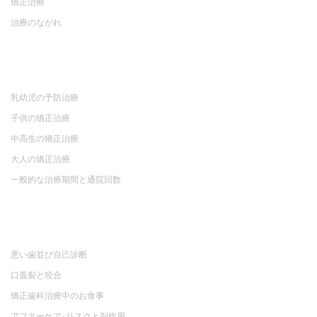
矯正治療
治療のながれ
乳幼児の予防治療
子供の矯正治療
中高生の矯正治療
大人の矯正治療
一般的な治療期間と通院回数
悪い歯並び自己診断
口蓋裂と咬合
矯正歯科治療中のお食事
アフターケア･リスクと副作用